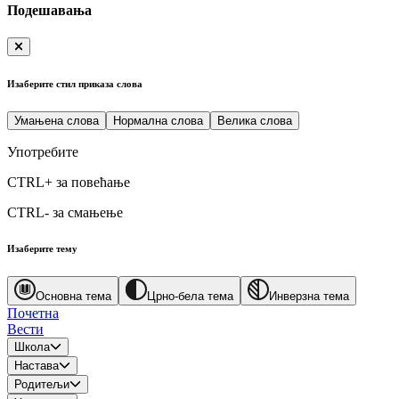
Подешавања
Изаберите стил приказа слова
Умањена слова
Нормална слова
Велика слова
Употребите
CTRL+
за повећање
CTRL-
за смањење
Изаберите тему
Основна тема
Црно-бела тема
Инверзна тема
Почетна
Вести
Школа
Настава
Родитељи