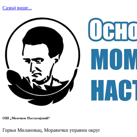
Сазнај више...
ОШ „Момчило Настасијевић“
Горњи Милановац, Моравички управни округ