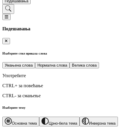
Подешавања
Подешавања
Изаберите стил приказа слова
Умањена слова
Нормална слова
Велика слова
Употребите
CTRL+
за повећање
CTRL-
за смањење
Изаберите тему
Основна тема
Црно-бела тема
Инверзна тема