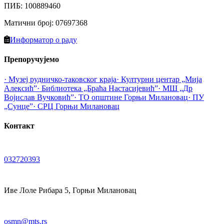
ПИБ
:
100889460
Матични број
:
07697368
Информатор о раду
Препоручујемо
· Музеј рудничко-таковског краја
· Културни центар „Мија
Алексић”
· Библиотека „Браћа Настасијевић”
· МШ „Др
Војислав Вучковић”
· ТО општине Горњи Милановац
· ПУ
„Сунце”
· СРЦ Горњи Милановац
Контакт
032720393
Иве Лоле Рибара 5, Горњи Милановац
osmn@mts.rs