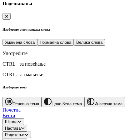
Подешавања
Изаберите стил приказа слова
Умањена слова
Нормална слова
Велика слова
Употребите
CTRL+
за повећање
CTRL-
за смањење
Изаберите тему
Основна тема
Црно-бела тема
Инверзна тема
Почетна
Вести
Школа
Настава
Родитељи