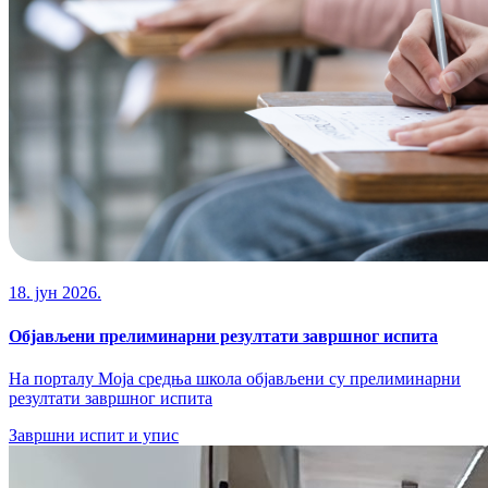
18. јун 2026.
Објављени прелиминарни резултати завршног испита
На порталу Моја средња школа објављени су прелиминарни
резултати завршног испита
Завршни испит и упис