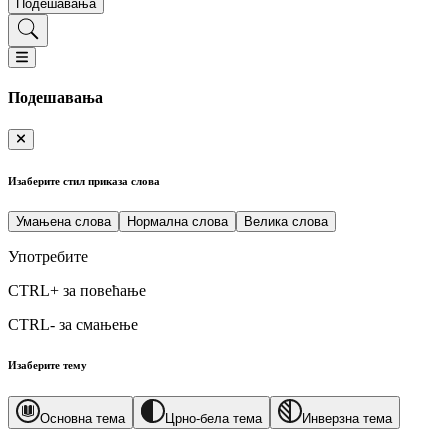
Подешавања
Подешавања
Изаберите стил приказа слова
Умањена слова
Нормална слова
Велика слова
Употребите
CTRL+
за повећање
CTRL-
за смањење
Изаберите тему
Основна тема
Црно-бела тема
Инверзна тема