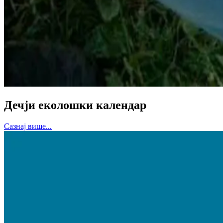
Дечји еколошки календар
Сазнај више...