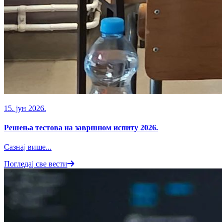
15. јун 2026.
Решења тестова на завршном испиту 2026.
Сазнај више...
Погледај све вести