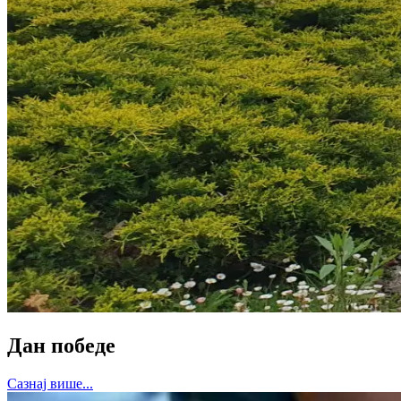
Дан победе
Сазнај више...