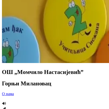
ОШ „Момчило Настасијевић”
Горњи Милановац
О нама
🔊