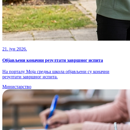
21. јун 2026.
Објављени коначни резултати завршног испита
На порталу Моја средња школа објављени су коначни
резултати завршног испита.
Министарство