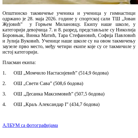
Општинско такмичење ученика и ученица у гимнастици
одржано је 28. маја 2026. године у спортској сали ТШ „Јован
Жујовић” у Горњем Милановцу. Екипу наше школе, у
категорији девојчица 7. и 8. разред, представљале су Николија
Боровњак, Винка Матић, Тара Стефановић, Софија Павловић
и Јулија Вуковић. Ученице наше школе су на овом такмичењу
заузеле прво место, међу четири екипе које су се такмичиле у
истој категорији.
Пласман екипа:
1. ОШ „Момчило Настасијевић” (514,9 бодова)
2. ОШ „Свети Сава” (508,6 бодова)
3. ОШ „Десанка Максимовић” (507,5 бодова)
4. ОШ „Краљ Александар I” (434,7 бодова)
АЛБУМ са фотографијама