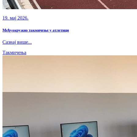
19. мај 2026.
Међуокружно такмичење у атлетици
Сазнај више...
Такмичења