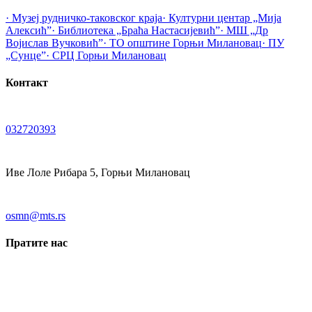
· Музеј рудничко-таковског краја
· Културни центар „Мија
Алексић”
· Библиотека „Браћа Настасијевић”
· МШ „Др
Војислав Вучковић”
· ТО општине Горњи Милановац
· ПУ
„Сунце”
· СРЦ Горњи Милановац
Контакт
032720393
Иве Лоле Рибара 5, Горњи Милановац
osmn@mts.rs
Пратите нас