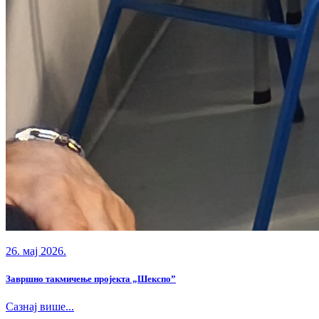
26. мај 2026.
Завршно такмичење пројекта „Шекспо”
Сазнај више...