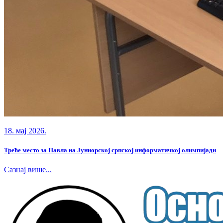
18. мај 2026.
Треће место за Павла на Јуниорској српској информатичкој олимпијади
Сазнај више...