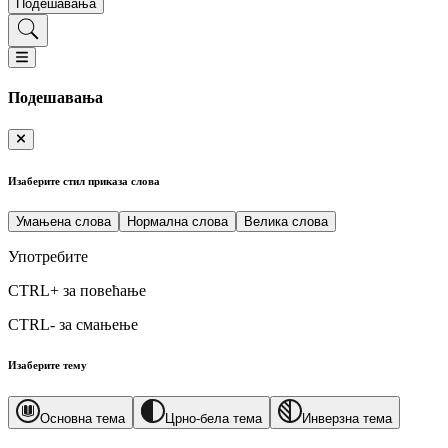
Подешавања
Подешавања
Изаберите стил приказа слова
Умањена слова
Нормална слова
Велика слова
Употребите
CTRL+
за повећање
CTRL-
за смањење
Изаберите тему
Основна тема
Црно-бела тема
Инверзна тема