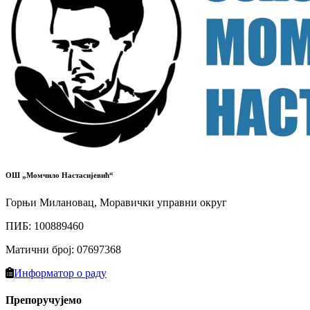
ОШ „Момчило Настасијевић“
Горњи Милановац, Моравички управни округ
ПИБ
:
100889460
Матични број
:
07697368
Информатор о раду
Препоручујемо