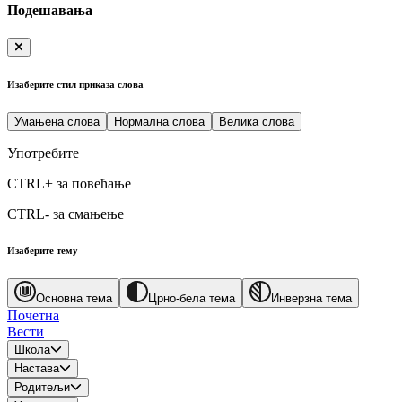
Подешавања
Изаберите стил приказа слова
Умањена слова
Нормална слова
Велика слова
Употребите
CTRL+
за повећање
CTRL-
за смањење
Изаберите тему
Основна тема
Црно-бела тема
Инверзна тема
Почетна
Вести
Школа
Настава
Родитељи