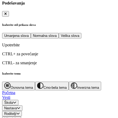
Podešavanja
Izaberite stil prikaza slova
Umanjena slova
Normalna slova
Velika slova
Upotrebite
CTRL+
za povećanje
CTRL-
za smanjenje
Izaberite temu
Osnovna tema
Crno-bela tema
Inverzna tema
Početna
Vesti
Škola
Nastava
Roditelji