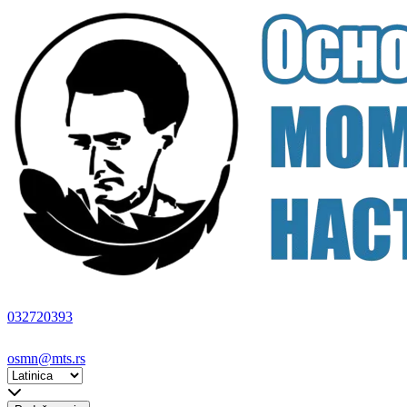
032720393
osmn@mts.rs