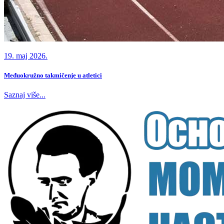
19. maj 2026.
Međuokružno takmičenje u atletici
Saznaj više...