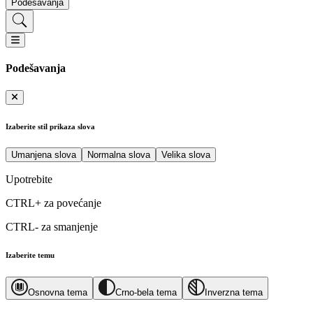
Podešavanja
Podešavanja
Izaberite stil prikaza slova
Umanjena slova
Normalna slova
Velika slova
Upotrebite
CTRL+
za povećanje
CTRL-
za smanjenje
Izaberite temu
Osnovna tema
Crno-bela tema
Inverzna tema