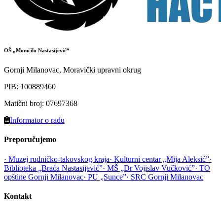
OŠ „Momčilo Nastasijević“
Gornji Milanovac, Moravički upravni okrug
PIB
:
100889460
Matični broj
:
07697368
Informator o radu
Preporučujemo
· Muzej rudničko-takovskog kraja
· Kulturni centar „Mija Aleksić”
·
Biblioteka „Braća Nastasijević”
· MŠ „Dr Vojislav Vučković”
· TO
opštine Gornji Milanovac
· PU „Sunce”
· SRC Gornji Milanovac
Kontakt