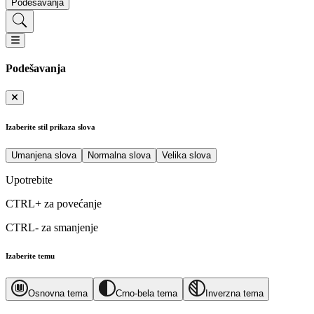
Podešavanja
Podešavanja
Izaberite stil prikaza slova
Umanjena slova
Normalna slova
Velika slova
Upotrebite
CTRL+
za povećanje
CTRL-
za smanjenje
Izaberite temu
Osnovna tema
Crno-bela tema
Inverzna tema