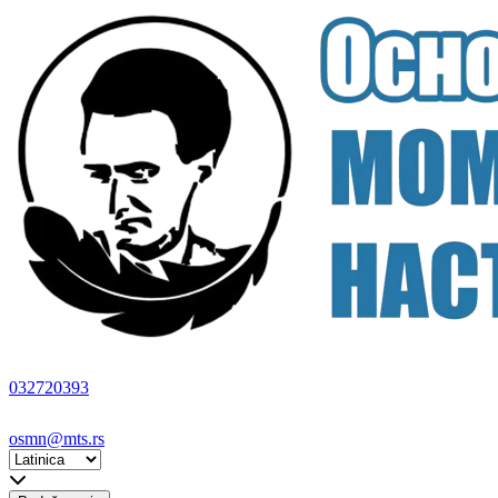
032720393
osmn@mts.rs