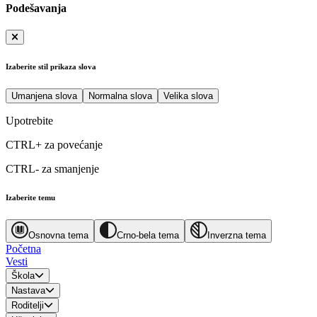
Podešavanja
Izaberite stil prikaza slova
Umanjena slova
Normalna slova
Velika slova
Upotrebite
CTRL+
za povećanje
CTRL-
za smanjenje
Izaberite temu
Osnovna tema
Crno-bela tema
Inverzna tema
Početna
Vesti
Škola
Nastava
Roditelji